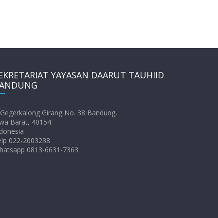
EKRETARIAT YAYASAN DAARUT TAUHIID
ANDUNG
. Gegerkalong Girang No. 38 Bandung,
wa Barat, 40154
donesia
elp 022-2003238
hatsapp 0813-6631-7363