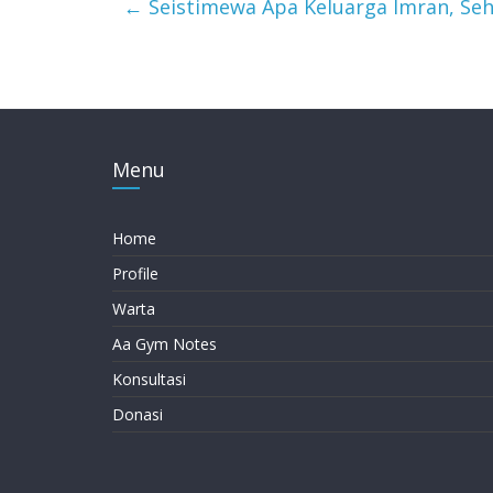
←
Seistimewa Apa Keluarga Imran, Seh
Menu
Home
Profile
Warta
Aa Gym Notes
Konsultasi
Donasi