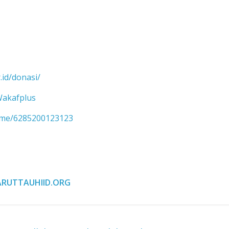
.id/donasi/
/Wakafplus
a.me/6285200123123
RUTTAUHIID.ORG