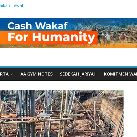
aikan Lewat
etetes
lma Manfaat
n dari Serua:
gurusan Yayasan
aarut Tauhiid
arut Tauhiid
igelar: Menjadi
eladanan
RTA
AA GYM NOTES
SEDEKAH JARIYAH
KOMITMEN WA
amal: Ketika
kwah Menyatu di
Dakwah, Wakaf
am Wakaf
santren