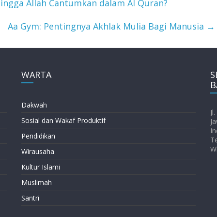
ingga Allah Cantumkan dalam Al Quran?
Aa Gym: Pentingnya Akhlak Mulia Bagi Manusia
→
WARTA
S
B
Dakwah
Jl
Sosial dan Wakaf Produktif
Ja
In
Pendidikan
T
W
Wirausaha
Kultur Islami
Muslimah
Santri