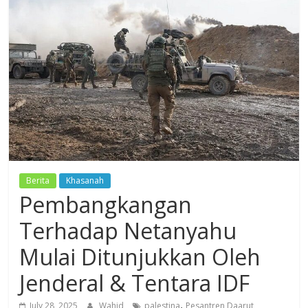
Dzikir,
Fikir,
Ikhtiar
Berita
Khasanah
Pembangkangan
Terhadap Netanyahu
Mulai Ditunjukkan Oleh
Jenderal & Tentara IDF
,
July 28, 2025
Wahid
palestina
Pesantren Daarut