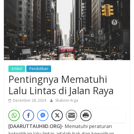
Dzikir,
Fikir,
Ikhtiar
Artikel
Pendidikan
Pentingnya Mematuhi
Lalu Lintas di Jalan Raya
December 28, 2024
Shabirin Arga
[DAARUTTAUHIID.ORG]-
Mematuhi peraturan
ketertiban lalu lintas adalah hak dan kewajiban