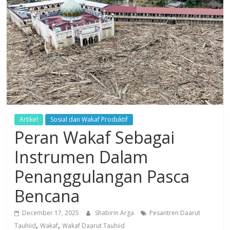
Dzikir,
Fikir,
Ikhtiar
Artikel
Sosial dan Wakaf Produktif
Peran Wakaf Sebagai
Instrumen Dalam
Penanggulangan Pasca
Bencana
December 17, 2025
Shabirin Arga
Pesantren Daarut
,
,
Tauhiid
Wakaf
Wakaf Daarut Tauhiid