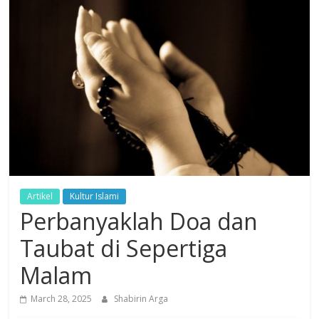
Dzikir,
Fikir,
Ikhtiar
Artikel
Kultur Islami
Perbanyaklah Doa dan
Taubat di Sepertiga
Malam
March 28, 2025
Shabirin Arga