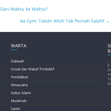
Dari Waktu ke Waktu?
Aa Gym: Takdir Alloh Tak Pernah Salah!!
→
WARTA
S
B
Dakwah
Jl
Sosial dan Wakaf Produktif
Ja
In
Pendidikan
T
W
Wirausaha
Kultur Islami
Muslimah
Santri