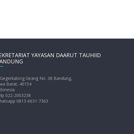
EKRETARIAT YAYASAN DAARUT TAUHIID
ANDUNG
. Gegerkalong Girang No. 38 Bandung,
wa Barat, 40154
donesia
elp 022-2003238
hatsapp 0813-6631-7363