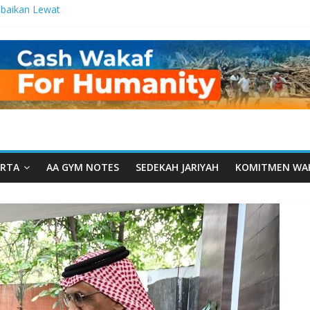
baikan Lewat
 Setetes
elma Manfaat
an dari Serua:
ngurusan Yayasan
 Daarut Tauhiid
Daarut Tauhiid
Digelar: Menjadi
eteladanan
RTA
AA GYM NOTES
SEDEKAH JARIYAH
KOMITMEN WA
Yamal: Ketika
Dakwah Menyatu di
 Dakwah, Wakaf
gram Wakaf
esantren