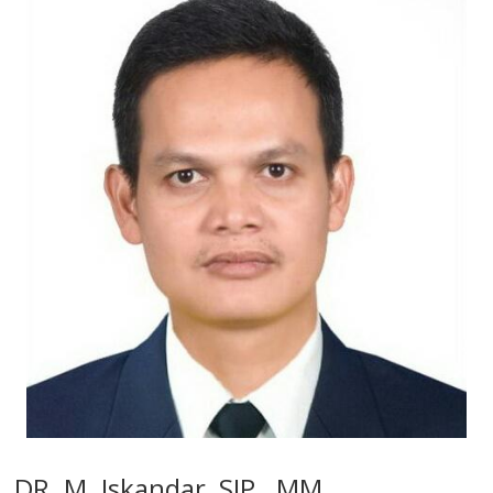
DR. M. Iskandar, SIP., MM