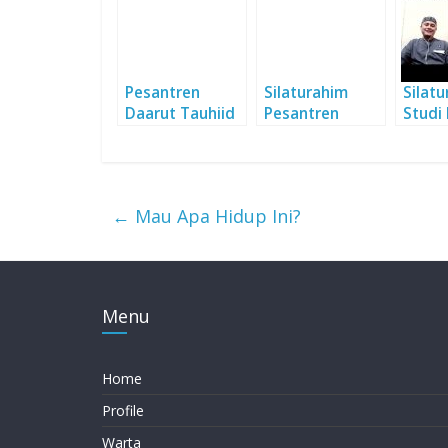
Pesantren
Silaturahim
Silat
Daarut Tauhiid
Pesantren
Studi
Silaturahim
Daarut Tauhiid
Pesan
Bersama Alumni
dengan
ke Kut
Santri Program
FORMMIT
Fatti
Pesantren
Taiwan via
←
Mau Apa Hidup Ini?
Online
Menu
Home
Profile
Warta