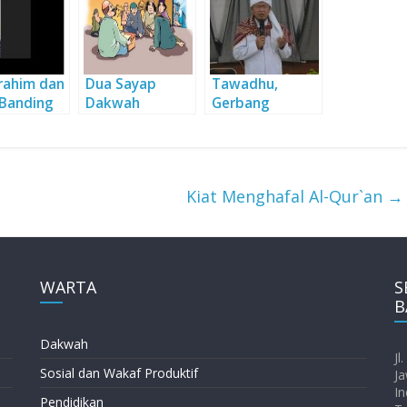
urahim dan
Dua Sayap
Tawadhu,
 Banding
Dakwah
Gerbang
tren DT
Kebaikan
tab Al-
h Bandung
Kiat Menghafal Al-Qur`an
→
WARTA
S
B
Dakwah
Jl
Sosial dan Wakaf Produktif
Ja
In
Pendidikan