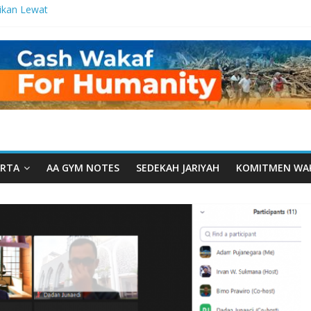
ikan Lewat
tetes
a Manfaat
 dari Serua:
urusan Yayasan
arut Tauhiid
rut Tauhiid
elar: Menjadi
ladanan
RTA
AA GYM NOTES
SEDEKAH JARIYAH
KOMITMEN WA
al: Ketika
wah Menyatu di
akwah, Wakaf
m Wakaf
ntren