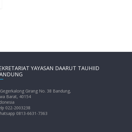
EKRETARIAT YAYASAN DAARUT TAUHIID
ANDUNG
. Gegerkalong Girang No. 38 Bandung,
wa Barat, 40154
donesia
elp 022-2003238
hatsapp 0813-6631-7363