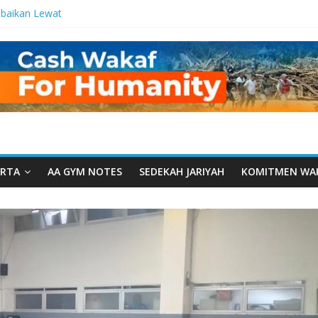
baikan Lewat
 Setetes
elma Manfaat
an dari Serua:
ngurusan Yayasan
 Daarut Tauhiid
Daarut Tauhiid
Digelar: Menjadi
eteladanan
RTA
AA GYM NOTES
SEDEKAH JARIYAH
KOMITMEN WA
Yamal: Ketika
Dakwah Menyatu di
 Dakwah, Wakaf
gram Wakaf
esantren