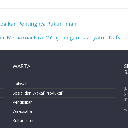
mpaikan Pentingnya Rukun Iman
m: Memaknai Isra’ Mi’raj Dengan Tazkiyatun Nafs
→
WARTA
S
B
Dakwah
Jl
Sosial dan Wakaf Produktif
Ja
In
Pendidikan
T
W
Wirausaha
Kultur Islami