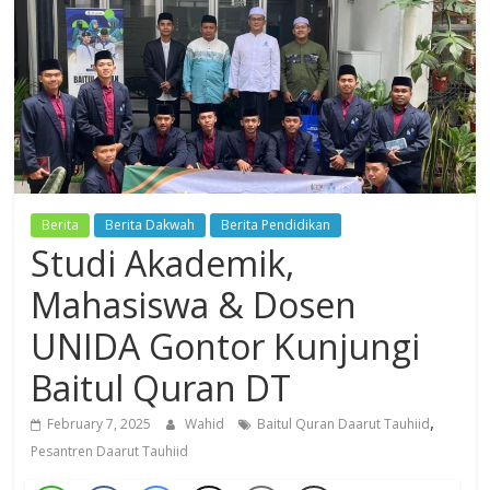
Dzikir,
Fikir,
Ikhtiar
Berita
Berita Dakwah
Berita Pendidikan
Studi Akademik,
Mahasiswa & Dosen
UNIDA Gontor Kunjungi
Baitul Quran DT
,
February 7, 2025
Wahid
Baitul Quran Daarut Tauhiid
Pesantren Daarut Tauhiid