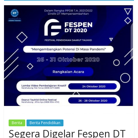
Dzikir,
Fikir,
Ikhtiar
Berita
Berita Pendidikan
Segera Digelar Fespen DT