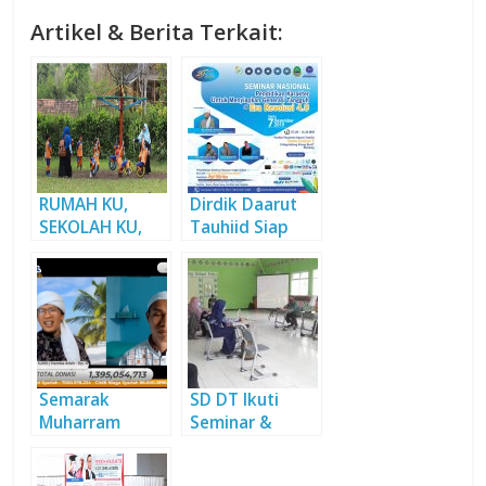
Artikel & Berita Terkait:
RUMAH KU,
Dirdik Daarut
SEKOLAH KU,
Tauhiid Siap
CERITA KU, DAN
Gelar Semnas
MASA DEPAN KU
Pendidikan
Semarak
SD DT Ikuti
Muharram
Seminar &
Festival 2020
Desiminasi
DT Peduli
Penelitian Studi