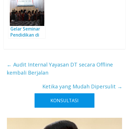
Komparatif
Pedagogi
Gelar Seminar
Pendidikan di
Aset Wakaf,
Peserta
Membludak
←
Audit Internal Yayasan DT secara Offline
kembali Berjalan
Ketika yang Mudah Dipersulit
→
KONSULTASI