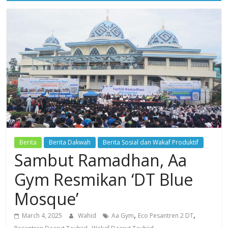
Dzikir,
Fikir,
Ikhtiar
Berita
Berita Dakwah
Berita Sosial dan Wakaf Produktif
Sambut Ramadhan, Aa
Gym Resmikan ‘DT Blue
Mosque’
,
,
March 4, 2025
Wahid
Aa Gym
Eco Pesantren 2 DT
,