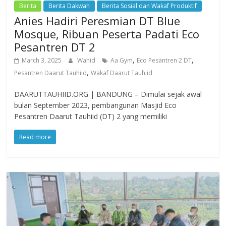
Berita
Berita Dakwah
Berita Sosial dan Wakaf Produktif
Anies Hadiri Peresmian DT Blue
Mosque, Ribuan Peserta Padati Eco
Pesantren DT 2
,
,
March 3, 2025
Wahid
Aa Gym
Eco Pesantren 2 DT
,
Pesantren Daarut Tauhiid
Wakaf Daarut Tauhiid
DAARUTTAUHIID.ORG | BANDUNG – Dimulai sejak awal
bulan September 2023, pembangunan Masjid Eco
Pesantren Daarut Tauhiid (DT) 2 yang memiliki
Read more