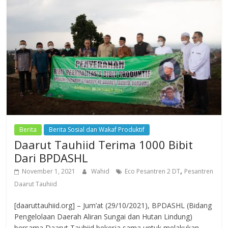
Berita
Berita Sosial dan Wakaf Produktif
Daarut Tauhiid Terima 1000 Bibit
Dari BPDASHL
,
November 1, 2021
Wahid
Eco Pesantren 2 DT
Pesantren
Daarut Tauhiid
[daaruttauhiid.org] – Jum’at (29/10/2021), BPDASHL (Bidang
Pengelolaan Daerah Aliran Sungai dan Hutan Lindung)
bersama Daarut Tauhiid bekerja sama untuk melakukan