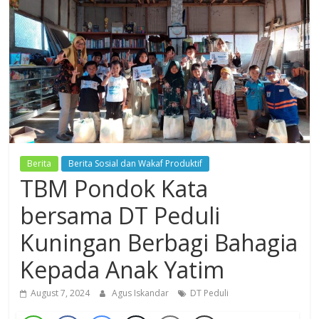
Dzikir,
Fikir,
Ikhtiar
Berita
Berita Sosial dan Wakaf Produktif
TBM Pondok Kata
bersama DT Peduli
Kuningan Berbagi Bahagia
Kepada Anak Yatim
August 7, 2024
Agus Iskandar
DT Peduli