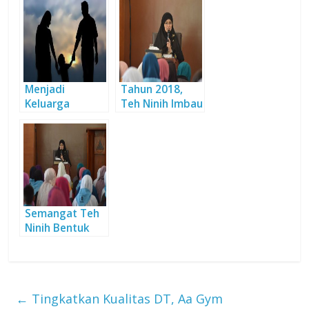
Nasihat Bunda
Indonesia
Menjadi
Tahun 2018,
Keluarga
Teh Ninih Imbau
Penghafal Al-
Santri Karya
Quran
Miliki Hafalan
Semangat Teh
Ninih Bentuk
Kader Ulama
Muslimah
←
Tingkatkan Kualitas DT, Aa Gym