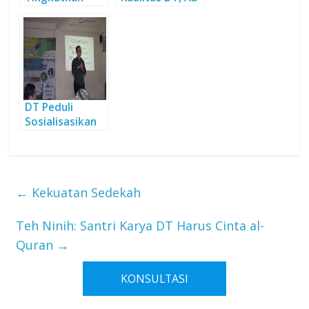
Kualitas Diri di
Gym Arahkan
Bulan Ramadan
Santri Karya
Semangat
Belajar
DT Peduli
Sosialisasikan
Program ACM di
MA
Mifthussa’adah
Cimahi
←
Kekuatan Sedekah
Teh Ninih: Santri Karya DT Harus Cinta al-
Quran
→
KONSULTASI