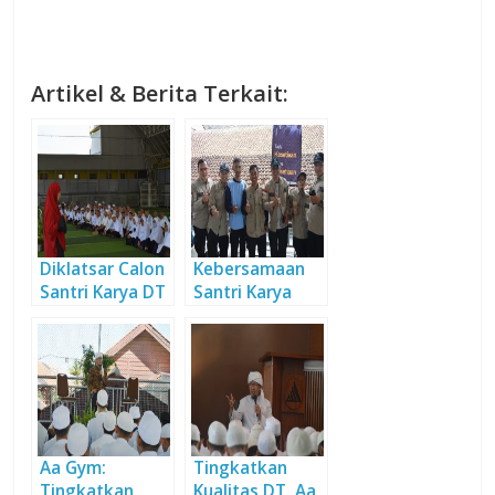
Artikel & Berita Terkait:
Diklatsar Calon
Kebersamaan
Santri Karya DT
Santri Karya
2019 Resmi
Simbol Budaya
Dibuka
dan Moto DT
Aa Gym:
Tingkatkan
Tingkatkan
Kualitas DT, Aa