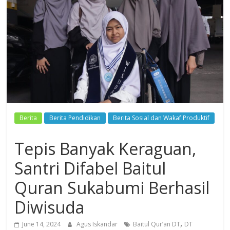
Dzikir,
Fikir,
Ikhtiar
Berita
Berita Pendidikan
Berita Sosial dan Wakaf Produktif
Tepis Banyak Keraguan,
Santri Difabel Baitul
Quran Sukabumi Berhasil
Diwisuda
,
June 14, 2024
Agus Iskandar
Baitul Qur’an DT
DT