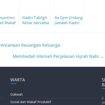
esantren
Hadiri Tabligh
Aa Gym Undang
et Wakaf
Akbar bersama
Jamaah Hadiri
Aa Gym di Eco
Kajian Tauhid
edukasi
Pesantren
rencanaan Keuangan Keluarga
Membedah Hikmah Perjalanan Hijrah Nabi
→
WARTA
S
B
Dakwah
Jl
Sosial dan Wakaf Produktif
Ja