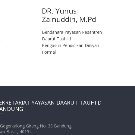
DR. Yunus
Zainuddin, M.Pd
Bendahara Yayasan Pesantren
Daarut Tauhiid
Pengasuh Pendidikan Diniyah
Formal
EKRETARIAT YAYASAN DAARUT TAUHIID
ANDUNG
. Gegerkalong Girang No. 38 Bandung,
wa Barat, 40154