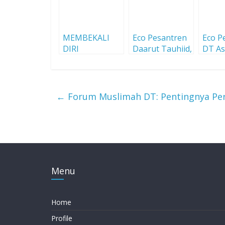
MEMBEKALI
Eco Pesantren
Eco P
DIRI
Daarut Tauhiid,
DT As
MENGHADAPI
Model Aset
yang
FASE KE-5
Wakaf
Meng
AKHIR ZAMAN
Produktif
←
Forum Muslimah DT: Pentingnya Pe
Menu
Home
Profile