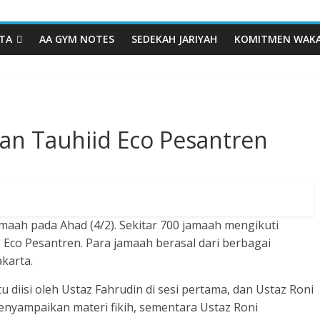
TA
AA GYM NOTES
SEDEKAH JARIYAH
KOMITMEN WAK
ian Tauhiid Eco Pesantren
amaah pada Ahad (4/2). Sekitar 700 jamaah mengikuti
T Eco Pesantren. Para jamaah berasal dari berbagai
akarta.
tu diisi oleh Ustaz Fahrudin di sesi pertama, dan Ustaz Roni
menyampaikan materi fikih, sementara Ustaz Roni