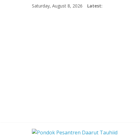
Skip
Saturday, August 8, 2026
Latest:
to
content
Pondok