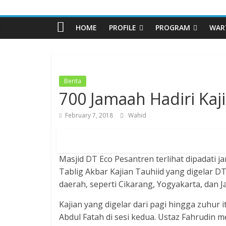
Pesantren
HOME
PROFILE
PROGRAM
WAR
Daarut
Tauhiid
Berita
700 Jamaah Hadiri Kaj
Dzikir,
Fikir,
February 7, 2018
Wahid
Ikhtiar
Masjid DT Eco Pesantren terlihat dipadati j
Tablig Akbar Kajian Tauhiid yang digelar D
daerah, seperti Cikarang, Yogyakarta, dan J
Kajian yang digelar dari pagi hingga zuhur i
Abdul Fatah di sesi kedua. Ustaz Fahrudin 