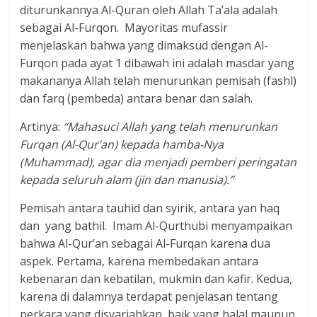
diturunkannya Al-Quran oleh Allah Ta’ala adalah
sebagai Al-Furqon. Mayoritas mufassir
menjelaskan bahwa yang dimaksud dengan Al-
Furqon pada ayat 1 dibawah ini adalah masdar yang
makananya Allah telah menurunkan pemisah (fashl)
dan farq (pembeda) antara benar dan salah.
Artinya:
“Mahasuci Allah yang telah menurunkan
Furqan (Al-Qur’an) kepada hamba-Nya
(Muhammad), agar dia menjadi pemberi peringatan
kepada seluruh alam (jin dan manusia).”
Pemisah antara tauhid dan syirik, antara yan haq
dan yang bathil. Imam Al-Qurthubi menyampaikan
bahwa Al-Qur’an sebagai Al-Furqan karena dua
aspek. Pertama, karena membedakan antara
kebenaran dan kebatilan, mukmin dan kafir. Kedua,
karena di dalamnya terdapat penjelasan tentang
perkara yang disyariahkan, baik yang halal maupun