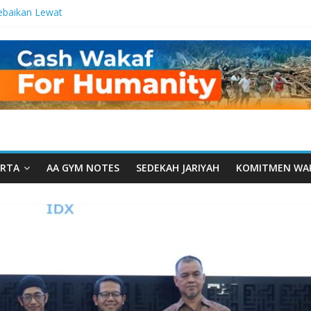
ebaikan Lewat
 Setetes
elma Manfaat
han dari Serua:
ngurusan Yayasan
 Daarut Tauhiid
Daarut Tauhiid
Digelar: Menjadi
eteladanan
RTA
AA GYM NOTES
SEDEKAH JARIYAH
KOMITMEN WA
Yamal: Ketika
Dakwah Menyatu di
g Dakwah, Wakaf
gram Wakaf
esantren