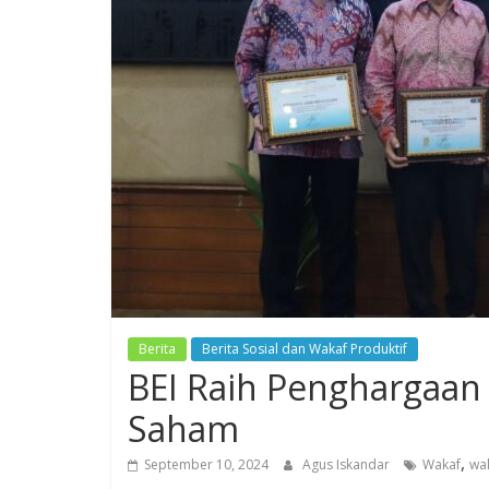
Berita
Berita Sosial dan Wakaf Produktif
BEI Raih Penghargaa
Saham
,
September 10, 2024
Agus Iskandar
Wakaf
wak