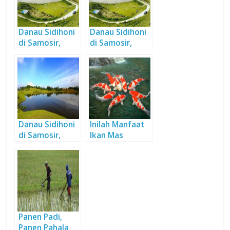
Danau Sidihoni
Danau Sidihoni
di Samosir,
di Samosir,
antara
antara
Kemolekan dan
Kemolekan dan
Misteri
Misteri
Danau Sidihoni
Inilah Manfaat
di Samosir,
Ikan Mas
antara
Kemolekan dan
Misteri
Panen Padi,
Panen Pahala