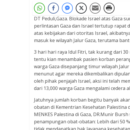
DT Peduli,Gaza. Blokade Israel atas Gaza 
perlintasan Gaza dan Israel tertutup rapat 
atas kebijakan dari otoritas Israel, akibat
masuk ke wilayah Jalur Gaza, terutama ban
3 hari hari raya Idul Fitri, tak kurang dari 3
tentu kian menambak pasien korban perang,
warga Gaza disepanjang timur wilayah Jalu
menunut agar mereka dikembalikan dipula
oleh pihak penjajah Israel, aksi ini telah
dari 13,000 warga Gaza mengalami cedera aki
Jatuhnya jumlah korban begitu banyak akan
obatan di Kementrian Kesehatan Palestina 
MENKES Palestina di Gaza, DR.Munir Bursh
penampungan obat-obatan: Lebih dari 50 %
tidak mendapatkan hak layanana kesehatan 