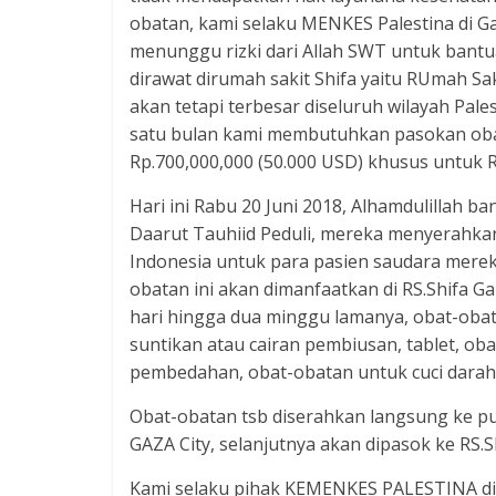
obatan, kami selaku MENKES Palestina di 
menunggu rizki dari Allah SWT untuk bantua
dirawat dirumah sakit Shifa yaitu RUmah Sak
akan tetapi terbesar diseluruh wilayah Pale
satu bulan kami membutuhkan pasokan ob
Rp.700,000,000 (50.000 USD) khusus untuk RS
Hari ini Rabu 20 Juni 2018, Alhamdulillah b
Daarut Tauhiid Peduli, mereka menyerahkan
Indonesia untuk para pasien saudara mereka
obatan ini akan dimanfaatkan di RS.Shifa G
hari hingga dua minggu lamanya, obat-obatan
suntikan atau cairan pembiusan, tablet, ob
pembedahan, obat-obatan untuk cuci darah 
Obat-obatan tsb diserahkan langsung ke 
GAZA City, selanjutnya akan dipasok ke RS.Sh
Kami selaku pihak KEMENKES PALESTINA di