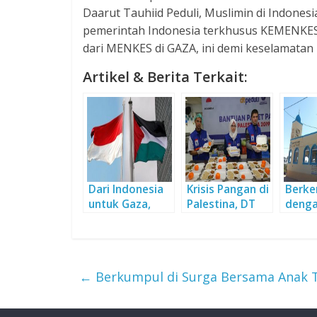
Daarut Tauhiid Peduli, Muslimin di Indones
pemerintah Indonesia terkhusus KEMENKES
dari MENKES di GAZA, ini demi keselamatan 
Artikel & Berita Terkait:
Dari Indonesia
Krisis Pangan di
Berke
untuk Gaza,
Palestina, DT
denga
Palestina
Peduli Buka
Daaru
Dapur Umum
Indone
Gaza
←
Berkumpul di Surga Bersama Anak T