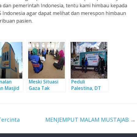
ia dan pemerintah Indonesia, tentu kami himbau kepada
 Indonesia agar dapat melihat dan merespon himbaun
ribuan pasien.
nalan
Meski Situasi
Peduli
n Masjid
Gaza Tak
Palestina, DT
t Tauhiid
Menentu, Baitul
Peduli Serahkan
sia di
Quran DT Tetap
Ambulan untuk
Berjalan
Rakyat
Palestina
ercinta
MENJEMPUT MALAM MUSTAJAB
→