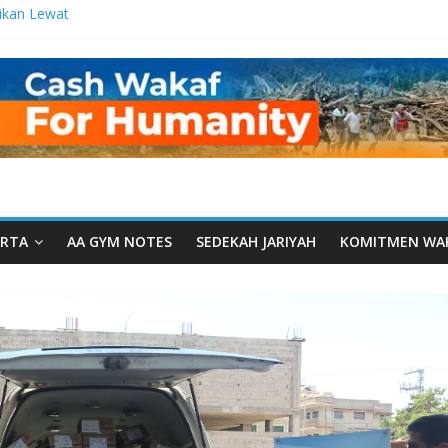
ikan Lewat
tetes
a Manfaat
 dari Serua:
urusan Yayasan
arut Tauhiid
rut Tauhiid
elar: Menjadi
ladanan
RTA
AA GYM NOTES
SEDEKAH JARIYAH
KOMITMEN WA
al: Ketika
wah Menyatu di
akwah, Wakaf
m Wakaf
ntren