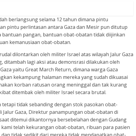
sudah berlangsung selama 12 tahun dimana pintu
dan pintu perlintasan antara Gaza dan Mesir pun ditutup
nya bantuan pangan, bantuan obat-obatan tidak diijinkan
tuan kemanusiaan obat-obatan.
0 rudal dilontarkan oleh militer Israel atas wilayah Jalur Gaza
 ditambah lagi aksi atau demonsrasi dilakukan oleh
r Gaza yaitu Great March Return, dimana warga Gaza
ngkan kekampung halaman mereka yang sudah dikuasai
 memakan korban ratusan orang meninggal dan tak kurang
bat ditembak oleh militer Israel secara brutal.
 tetapi tidak sebanding dengan stok pasokan obat-
di Jalur Gaza, Direktur panampungan obat-obatan di
 saat ditemui dikantornya bersebelahan dengan Gudang
 kami telah kekurangan obat-obatan, ribuan para pasien
dan tidak sedikit dari mereka tidak mendapatkan obat-