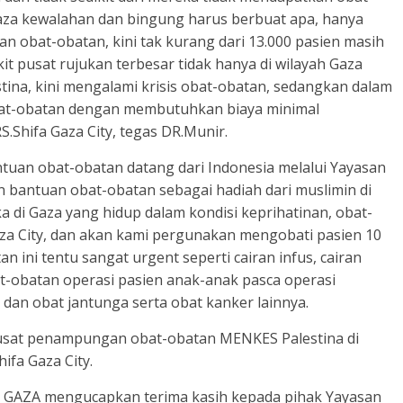
Gaza kewalahan dan bingung harus berbuat apa, hanya
n obat-obatan, kini tak kurang dari 13.000 pasien masih
it pusat rujukan terbesar tidak hanya di wilayah Gaza
stina, kini mengalami krisis obat-obatan, sedangkan dalam
at-obatan dengan membutuhkan biaya minimal
.Shifa Gaza City, tegas DR.Munir.
antuan obat-obatan datang dari Indonesia melalui Yayasan
 bantuan obat-obatan sebagai hadiah dari muslimin di
 di Gaza yang hidup dalam kondisi keprihatinan, obat-
aza City, dan akan kami pergunakan mengobati pasien 10
 ini tentu sangat urgent seperti cairan infus, cairan
at-obatan operasi pasien anak-anak pasca operasi
dan obat jantunga serta obat kanker lainnya.
pusat penampungan obat-obatan MENKES Palestina di
ifa Gaza City.
 GAZA mengucapkan terima kasih kepada pihak Yayasan