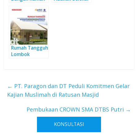
Tangguh untuk
Beasiswa
Suku Anak
Tahap Kedua
Dalam
Rumah Tangguh
Lombok
←
PT. Paragon dan DT Peduli Komitmen Gelar
Kajian Muslimah di Ratusan Masjid
Pembukaan CROWN SMA DTBS Putri
→
KONSULTASI