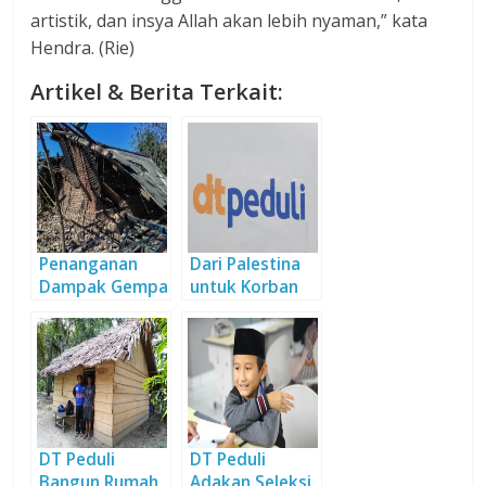
artistik, dan insya Allah akan lebih nyaman,” kata
Hendra. (Rie)
Artikel & Berita Terkait:
Penanganan
Dari Palestina
Dampak Gempa
untuk Korban
6,9 SR
Gempa Lombok
Diintensifkan,
10 Orang
Meninggal
Dunia
DT Peduli
DT Peduli
Bangun Rumah
Adakan Seleksi