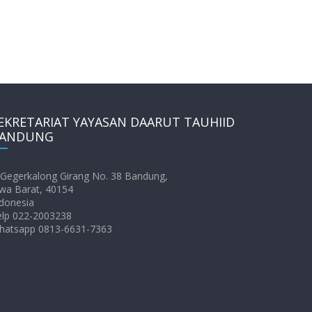
EKRETARIAT YAYASAN DAARUT TAUHIID
ANDUNG
. Gegerkalong Girang No. 38 Bandung,
wa Barat, 40154
donesia
elp 022-2003238
hatsapp 0813-6631-7363