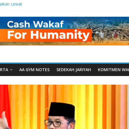
aikan Lewat
etetes
lma Manfaat
n dari Serua:
gurusan Yayasan
aarut Tauhiid
arut Tauhiid
igelar: Menjadi
eladanan
RTA
AA GYM NOTES
SEDEKAH JARIYAH
KOMITMEN WA
amal: Ketika
kwah Menyatu di
Dakwah, Wakaf
am Wakaf
santren