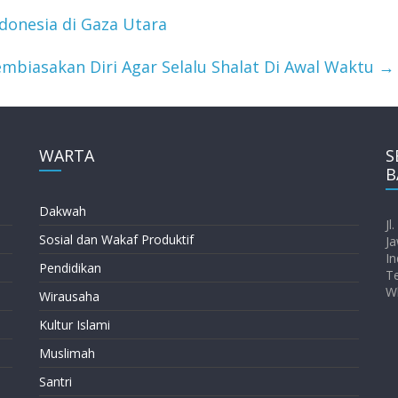
donesia di Gaza Utara
mbiasakan Diri Agar Selalu Shalat Di Awal Waktu
→
WARTA
S
B
Dakwah
Jl
Sosial dan Wakaf Produktif
Ja
In
Pendidikan
T
W
Wirausaha
Kultur Islami
Muslimah
Santri