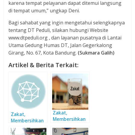
karena tempat pelayanan dapat ditemui langsung
di tempat umum,” ungkap Deni.
Bagi sahabat yang ingin mengetahui selengkapnya
tentang DT Peduli, silakan hubungi Website
www.dtpeduli.org , dan layanan pusatnya di Lantai
Utama Gedung Humas DT, Jalan Gegerkalong
Girang, No. 67, Kota Bandung.
(Sukmara Galih)
Artikel & Berita Terkait:
Zakat,
Zakat,
Membersihkan
Membersihkan
dan
dan
Memberdayaka
Memberdayaka