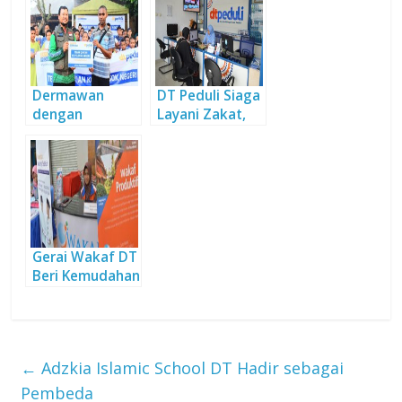
n
n
Dermawan
DT Peduli Siaga
dengan
Layani Zakat,
Sedekah
Infak, dan
Mushaf al-
Sedekah dari
Quran
Umat
Gerai Wakaf DT
Beri Kemudahan
Berwakaf
Selama
Ramadan
←
Adzkia Islamic School DT Hadir sebagai
Pembeda