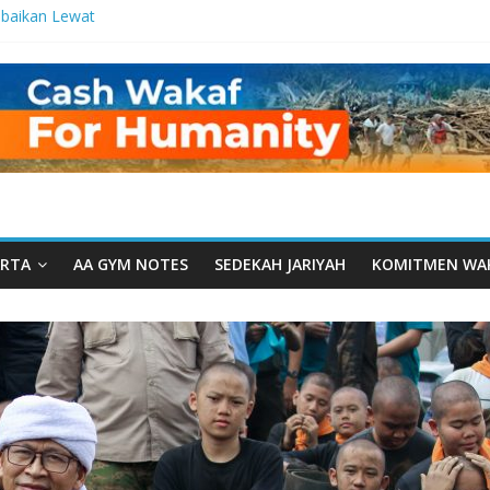
baikan Lewat
 Setetes
elma Manfaat
an dari Serua:
ngurusan Yayasan
 Daarut Tauhiid
Daarut Tauhiid
Digelar: Menjadi
eteladanan
RTA
AA GYM NOTES
SEDEKAH JARIYAH
KOMITMEN WA
Yamal: Ketika
Dakwah Menyatu di
 Dakwah, Wakaf
gram Wakaf
esantren