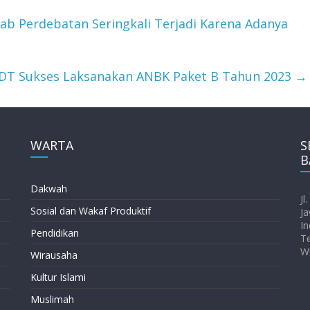
bab Perdebatan Seringkali Terjadi Karena Adanya
DT Sukses Laksanakan ANBK Paket B Tahun 2023
→
WARTA
S
B
Dakwah
Jl
Sosial dan Wakaf Produktif
Ja
In
Pendidikan
T
W
Wirausaha
Kultur Islami
Muslimah