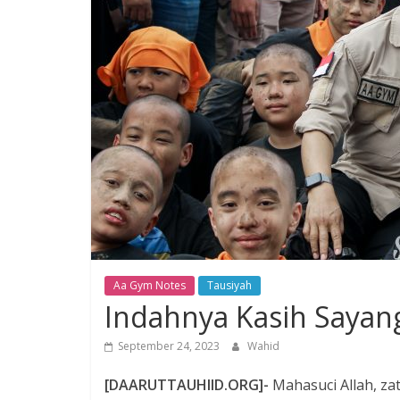
Aa Gym Notes
Tausiyah
Indahnya Kasih Sayan
September 24, 2023
Wahid
[DAARUTTAUHIID.ORG]-
Mahasuci Allah, z