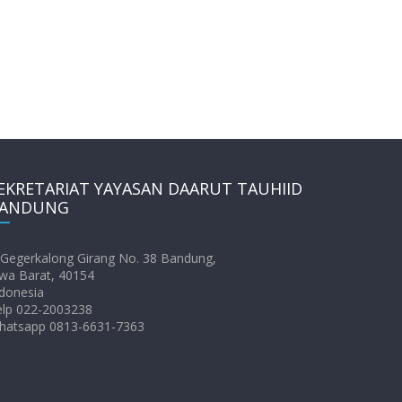
EKRETARIAT YAYASAN DAARUT TAUHIID
ANDUNG
. Gegerkalong Girang No. 38 Bandung,
wa Barat, 40154
donesia
elp 022-2003238
hatsapp 0813-6631-7363