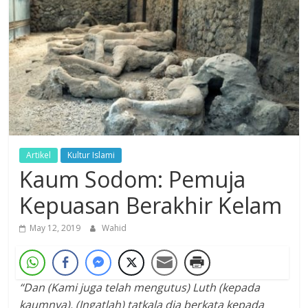
Dzikir,
Fikir,
Ikhtiar
Artikel
Kultur Islami
Kaum Sodom: Pemuja
Kepuasan Berakhir Kelam
May 12, 2019
Wahid
“Dan (Kami juga telah mengutus) Luth (kepada
kaumnya). (Ingatlah) tatkala dia berkata kepada