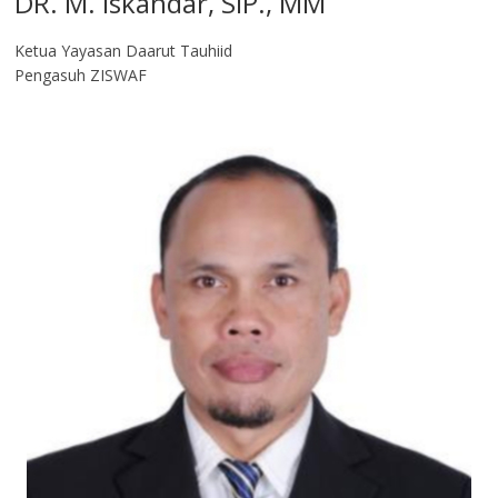
DR. M. Iskandar, SIP., MM
Ketua Yayasan Daarut Tauhiid
Pengasuh ZISWAF