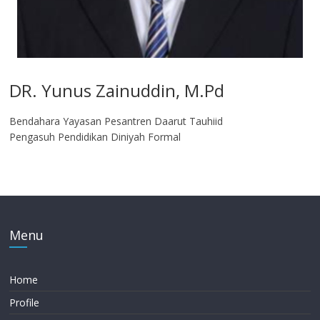
DR. Yunus Zainuddin, M.Pd
Bendahara Yayasan Pesantren Daarut Tauhiid
Pengasuh Pendidikan Diniyah Formal
Menu
Home
Profile