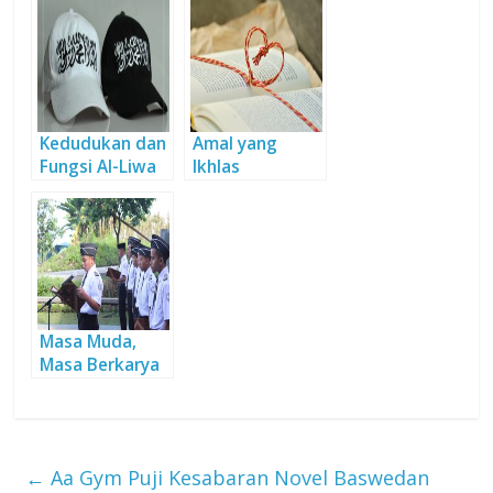
dan Salat
Pengurai
Masalah
Bertabur
Berkah
Kedudukan dan
Amal yang
Fungsi Al-Liwa
Ikhlas
& Ar-Rayah
(Bagian 2)
Masa Muda,
Masa Berkarya
←
Aa Gym Puji Kesabaran Novel Baswedan