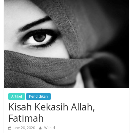
Dzikir,
Fikir,
Ikhtiar
Artikel
Pendidikan
Kisah Kekasih Allah,
Fatimah
June 20, 2020
Wahid