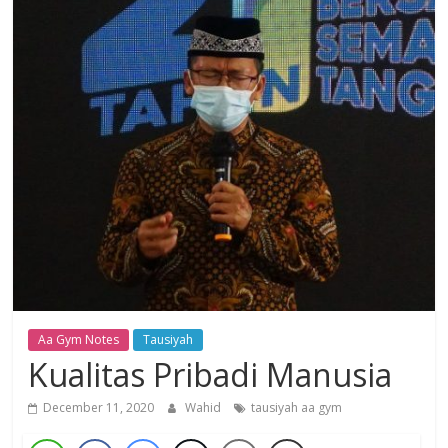
Dzikir,
Fikir,
Ikhtiar
Aa Gym Notes
Tausiyah
Kualitas Pribadi Manusia
December 11, 2020
Wahid
tausiyah aa gym