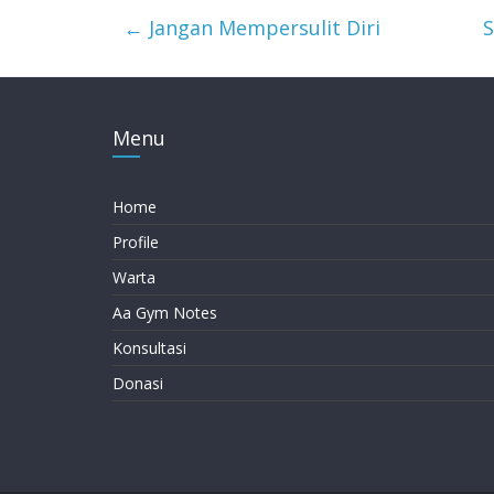
Ciptaan Allah
←
Jangan Mempersulit Diri
S
Menu
Home
Profile
Warta
Aa Gym Notes
Konsultasi
Donasi