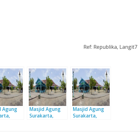
Ref: Republika, Langit7
d Agung
Masjid Agung
Masjid Agung
arta,
Surakarta,
Surakarta,
ah dalam
Sejarah dalam
Sejarah dalam
an
Balutan
Balutan
ahan
Keindahan
Keindahan