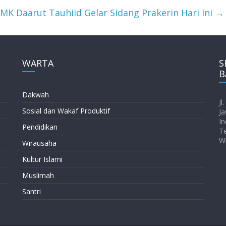
MK Daarut Tauhiid Gelar Sidang Prakerin Hari Ini
→
WARTA
S
B
Dakwah
Jl
Sosial dan Wakaf Produktif
Ja
In
Pendidikan
T
W
Wirausaha
Kultur Islami
Muslimah
Santri