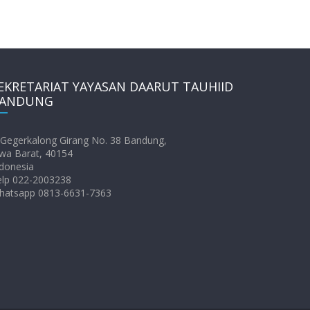
EKRETARIAT YAYASAN DAARUT TAUHIID
ANDUNG
. Gegerkalong Girang No. 38 Bandung,
wa Barat, 40154
donesia
elp 022-2003238
hatsapp 0813-6631-7363