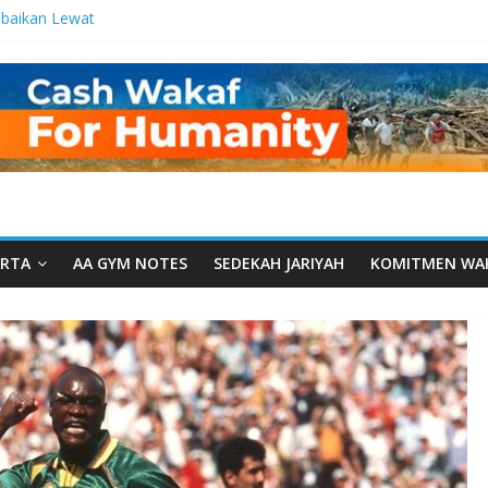
baikan Lewat
 Setetes
elma Manfaat
an dari Serua:
ngurusan Yayasan
 Daarut Tauhiid
Daarut Tauhiid
Digelar: Menjadi
eteladanan
RTA
AA GYM NOTES
SEDEKAH JARIYAH
KOMITMEN WA
Yamal: Ketika
Dakwah Menyatu di
 Dakwah, Wakaf
gram Wakaf
esantren