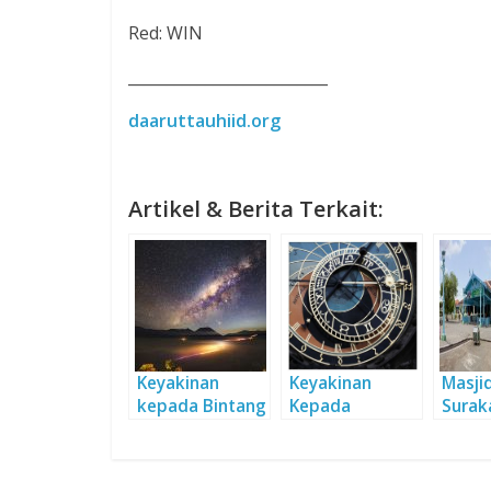
Red: WIN
__________________________
daaruttauhiid.org
Artikel & Berita Terkait:
Keyakinan
Keyakinan
Masji
kepada Bintang
Kepada
Surak
Bintang: Gagal
Sejar
Paham atas
Balut
(Keunggulan)
Keind