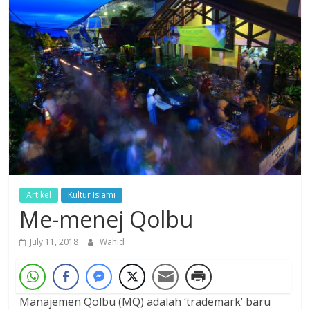
Dzikir,
Fikir,
Ikhtiar
Artikel
Kultur Islami
Me-menej Qolbu
July 11, 2018
Wahid
Manajemen Qolbu (MQ) adalah ‘trademark’ baru