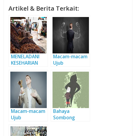
Artikel & Berita Terkait:
MENELADANI
Macam-macam
KESEHARIAN
Ujub
NABI DI BULAN
RAMADHAN
(Bagian 2)
Macam-macam
Bahaya
Ujub
Sombong