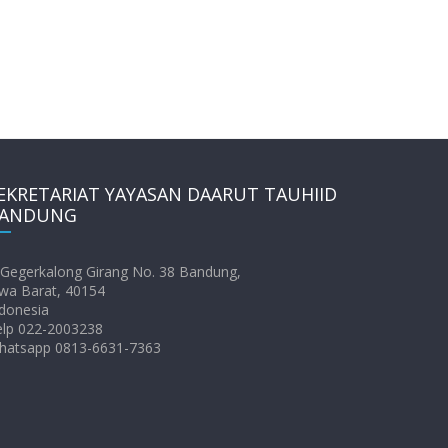
EKRETARIAT YAYASAN DAARUT TAUHIID
ANDUNG
. Gegerkalong Girang No. 38 Bandung,
wa Barat, 40154
donesia
elp 022-2003238
hatsapp 0813-6631-7363