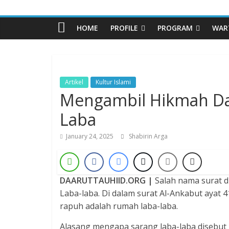
Pesantren
HOME
PROFILE
PROGRAM
WAR
Daarut
Tauhiid
Artikel
Kultur Islami
Mengambil Hikmah Da
Dzikir,
Fikir,
Laba
Ikhtiar
January 24, 2025
Shabirin Arga
DAARUTTAUHIID.ORG |
Salah nama surat di
Laba-laba. Di dalam surat Al-Ankabut ayat
rapuh adalah rumah laba-laba.
Alasang mengapa sarang laba-laba disebut p