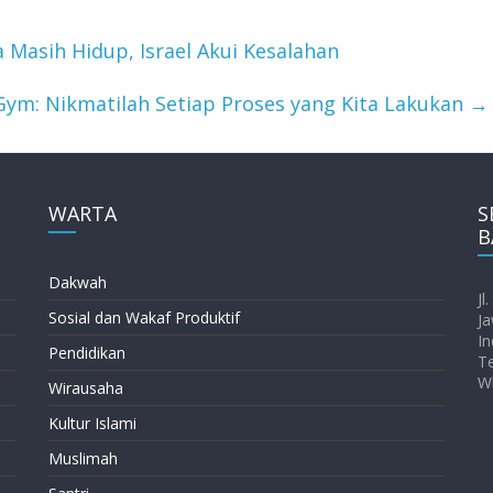
Masih Hidup, Israel Akui Kesalahan
Gym: Nikmatilah Setiap Proses yang Kita Lakukan
→
WARTA
S
B
Dakwah
Jl
Sosial dan Wakaf Produktif
Ja
In
Pendidikan
T
W
Wirausaha
Kultur Islami
Muslimah