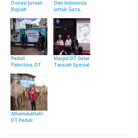
Donasi Jutaan
Dari Indonesia
Rupiah
untuk Gaza,
Terkumpul di
Palestina
Konser Amal
Palestina
Peduli
Masjid DT Gelar
Palestina, DT
Tausiah Spesial
Peduli Serahkan
bersama Syeikh
Ambulan untuk
Palestina
Rakyat
Palestina
Alhamdulillah!
DT Peduli
Kurban Unta
Terbanyak di