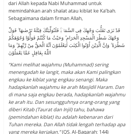
dari Allah kepada Nabi Muhammad untuk
memindahkan arah shalat atau kiblat ke Ka’bah.
Sebagaimana dalam firman Allah,
قَدْ نَرٰى تَقَلُّبَ وَجْهِكَ فِى السَّمَاۤءِۚ فَلَنُوَلِّيَنَّكَ قِبْلَةً تَرْضٰىهَا ۖ فَوَلِّ
وَجْهَكَ شَطْرَ الْمَسْجِدِ الْحَرَامِ ۗ وَحَيْثُ مَا كُنْتُمْ فَوَلُّوْا وُجُوْهَكُمْ
شَطْرَهٗ ۗ وَاِنَّ الَّذِيْنَ اُوْتُوا الْكِتٰبَ لَيَعْلَمُوْنَ اَنَّهُ الْحَقُّ مِنْ رَّبِّهِمْ ۗ وَمَا
اللّٰهُ بِغَافِلٍ عَمَّا يَعْمَلُوْنَ
“
Kami melihat wajahmu (Muhammad) sering
menengadah ke langit, maka akan Kami palingkan
engkau ke kiblat yang engkau senangi. Maka
hadapkanlah wajahmu ke arah Masjidil Haram. Dan
di mana saja engkau berada, hadapkanlah wajahmu
ke arah itu. Dan sesungguhnya orang-orang yang
diberi Kitab (Taurat dan Injil) tahu, bahawa
(pemindahan kiblat) itu adalah kebenaran dari
Tuhan mereka. Dan Allah tidak lengah terhadap apa
yang mereka kerjakan.”
(QS. Al-Baqarah: 144)