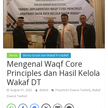
Dzikir,
Fikir,
Ikhtiar
Berita
Berita Sosial dan Wakaf Produktif
Mengenal Waqf Core
Principles dan Hasil Kelola
Wakaf DT
,
August 31, 2023
Wahid
Pesantren Daarut Tauhiid
Wakaf
Daarut Tauhiid