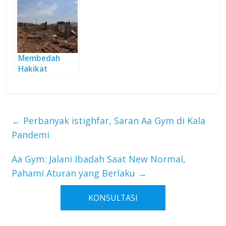
Membedah
Hakikat
Bencana Alam
Dalam Al-Qur’an
←
Perbanyak istighfar, Saran Aa Gym di Kala
Pandemi
Aa Gym: Jalani Ibadah Saat New Normal,
Pahami Aturan yang Berlaku
→
KONSULTASI