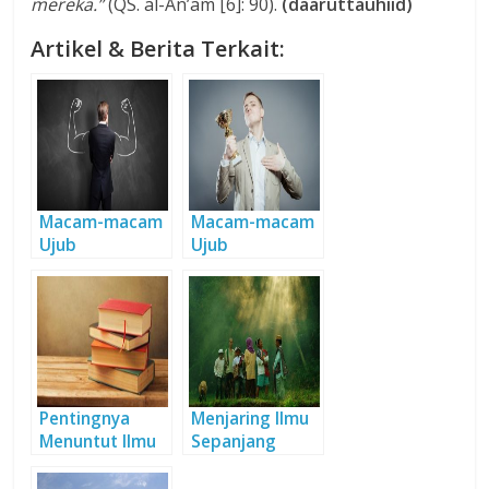
mereka.”
(QS. al-An’am [6]: 90).
(daaruttauhiid)
Artikel & Berita Terkait:
Macam-macam
Macam-macam
Ujub
Ujub
Pentingnya
Menjaring Ilmu
Menuntut Ilmu
Sepanjang
Hayat