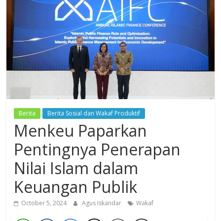
Dzikir,
Fikir,
Ikhtiar
Berita
Berita Sosial dan Wakaf Produktif
Menkeu Paparkan
Pentingnya Penerapan
Nilai Islam dalam
Keuangan Publik
October 5, 2024
Agus Iskandar
Wakaf