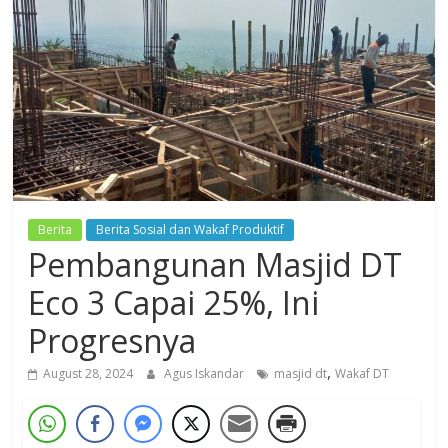
Dzikir,
Fikir,
Ikhtiar
Berita
Berita Sosial dan Wakaf Produktif
Pembangunan Masjid DT
Eco 3 Capai 25%, Ini
Progresnya
,
August 28, 2024
Agus Iskandar
masjid dt
Wakaf DT