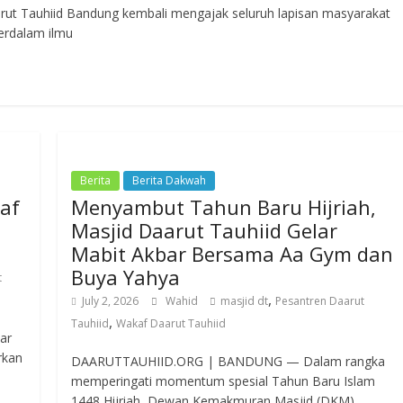
Tauhiid Bandung kembali mengajak seluruh lapisan masyarakat
erdalam ilmu
Berita
Berita Dakwah
af
Menyambut Tahun Baru Hijriah,
Masjid Daarut Tauhiid Gelar
Mabit Akbar Bersama Aa Gym dan
Buya Yahya
t
,
July 2, 2026
Wahid
masjid dt
Pesantren Daarut
,
Tauhiid
Wakaf Daarut Tauhiid
ar
rkan
DAARUTTAUHIID.ORG | BANDUNG — Dalam rangka
memperingati momentum spesial Tahun Baru Islam
1448 Hijriah, Dewan Kemakmuran Masjid (DKM)