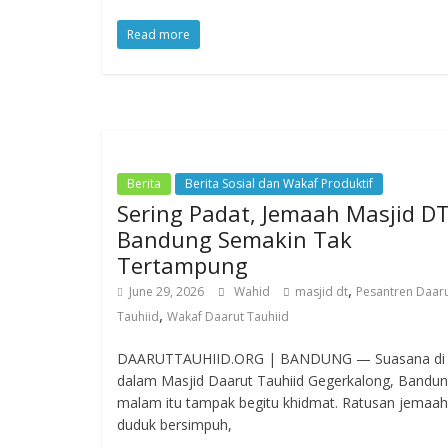
Read more
Berita
Berita Sosial dan Wakaf Produktif
Sering Padat, Jemaah Masjid D
Bandung Semakin Tak
Tertampung
,
June 29, 2026
Wahid
masjid dt
Pesantren Daar
,
Tauhiid
Wakaf Daarut Tauhiid
DAARUTTAUHIID.ORG | BANDUNG — Suasana di
dalam Masjid Daarut Tauhiid Gegerkalong, Bandun
malam itu tampak begitu khidmat. Ratusan jemaah
duduk bersimpuh,