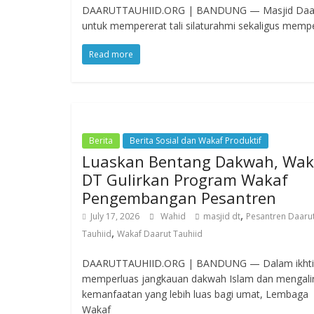
DAARUTTAUHIID.ORG | BANDUNG — Masjid Daarut 
untuk mempererat tali silaturahmi sekaligus memp
Read more
Berita
Berita Sosial dan Wakaf Produktif
Luaskan Bentang Dakwah, Wak
DT Gulirkan Program Wakaf
Pengembangan Pesantren
,
July 17, 2026
Wahid
masjid dt
Pesantren Daaru
,
Tauhiid
Wakaf Daarut Tauhiid
DAARUTTAUHIID.ORG | BANDUNG — Dalam ikhti
memperluas jangkauan dakwah Islam dan mengali
kemanfaatan yang lebih luas bagi umat, Lembaga
Wakaf