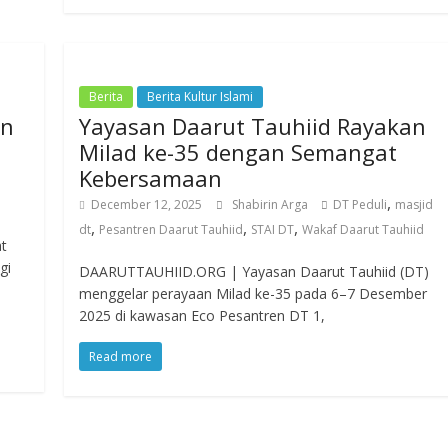
Berita
Berita Kultur Islami
an
Yayasan Daarut Tauhiid Rayakan
Milad ke-35 dengan Semangat
Kebersamaan
,
December 12, 2025
Shabirin Arga
DT Peduli
masjid
,
,
,
dt
Pesantren Daarut Tauhiid
STAI DT
Wakaf Daarut Tauhiid
t
gi
DAARUTTAUHIID.ORG | Yayasan Daarut Tauhiid (DT)
menggelar perayaan Milad ke-35 pada 6–7 Desember
2025 di kawasan Eco Pesantren DT 1,
Read more