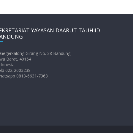
EKRETARIAT YAYASAN DAARUT TAUHIID
ANDUNG
. Gegerkalong Girang No. 38 Bandung,
wa Barat, 40154
donesia
elp 022-2003238
hatsapp 0813-6631-7363