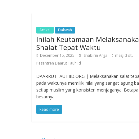
Artikel
Dakwah
Inilah Keutamaan Melaksanak
Shalat Tepat Waktu
,
December 15, 2025
Shabirin Arga
masjid dt
Pesantren Daarut Tauhiid
DAARRUTTAUHIID.ORG | Melaksanakan salat tepa
pada waktunya memiliki nilai yang sangat agung ba
setiap muslim yang konsisten menjaganya. Betapa
besarnya
Read more