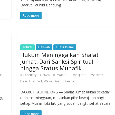
Daarut Tauhiid Bandung
Read more
Artikel
Dakwah
Kultur Islami
T
Hukum Meninggalkan Shalat
Jumat: Dari Sanksi Spiritual
hingga Status Munafik
,
ut
February 13, 2026
Wahid
masjid dt
Pesantren
,
Daarut Tauhiid
Wakaf Daarut Tauhiid
DAARUTTAUHIID.ORG — Shalat Jumat bukan sekadar
g,
rutinitas mingguan, melainkan pilar kewajiban bagi
setiap Muslim laki-laki yang sudah baligh, sehat secara
Read more