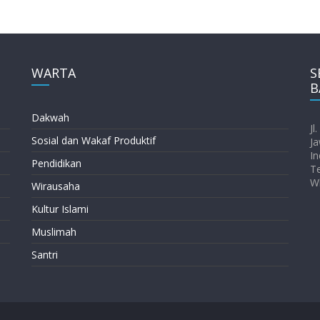
WARTA
S
B
Dakwah
Jl
Sosial dan Wakaf Produktif
Ja
In
Pendidikan
T
W
Wirausaha
Kultur Islami
Muslimah
Santri