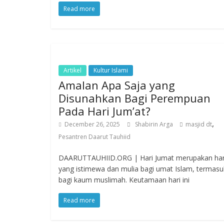
Read more
Artikel
Kultur Islami
Amalan Apa Saja yang
Disunahkan Bagi Perempuan
Pada Hari Jum’at?
,
December 26, 2025
Shabirin Arga
masjid dt
Pesantren Daarut Tauhiid
DAARUTTAUHIID.ORG | Hari Jumat merupakan har
yang istimewa dan mulia bagi umat Islam, termasu
bagi kaum muslimah. Keutamaan hari ini
Read more