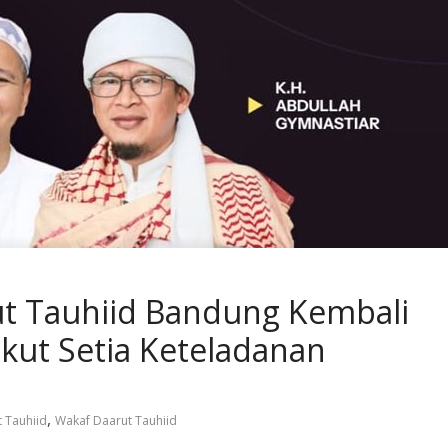
ut Tauhiid Bandung Kembali
ikut Setia Keteladanan
,
 Tauhiid
Wakaf Daarut Tauhiid