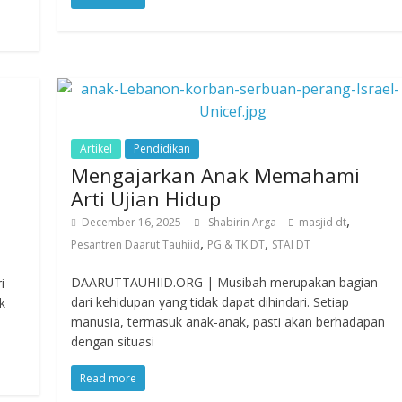
Artikel
Pendidikan
Mengajarkan Anak Memahami
Arti Ujian Hidup
,
December 16, 2025
Shabirin Arga
masjid dt
,
,
Pesantren Daarut Tauhiid
PG & TK DT
STAI DT
DAARUTTAUHIID.ORG | Musibah merupakan bagian
i
dari kehidupan yang tidak dapat dihindari. Setiap
k
manusia, termasuk anak-anak, pasti akan berhadapan
dengan situasi
Read more