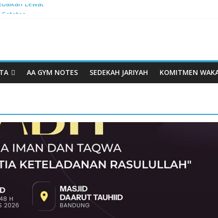
ebaikan Lewat
 Setetes
elma Manfaat
han dari Serua:
ngurusan Yayasan
TA
AA GYM NOTES
SEDEKAH JARIYAH
KOMITMEN WAK
 Daarut Tauhiid
Daarut Tauhiid
Digelar: Menjadi
eteladanan
Yamal: Ketika
Dakwah Menyatu di
g Dakwah, Wakaf
gram Wakaf
esantren