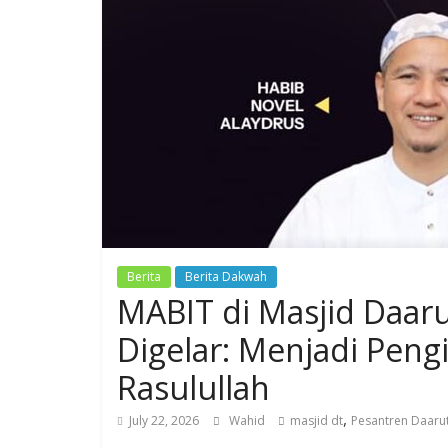
Berita
Berita Dakwah
MABIT di Masjid Daar
Digelar: Menjadi Peng
Rasulullah
,
July 22, 2026
Wahid
masjid dt
Pesantren Daarut