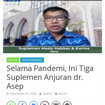
Dzikir,
Fikir,
Ikhtiar
Berita
Berita Dakwah
Selama Pandemi, Ini Tiga
Suplemen Anjuran dr.
Asep
December 25, 2020
Wahid
MQTV