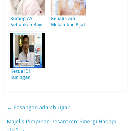
Kurang ASI
Kenali Cara
Sebabkan Bayi
Melakukan Pijat
Menangis, Ini
Oksitosin
Solusinya
Ketua IDI
Kuningan:
Empat Anjuran
Berkurban Kala
Pandemi
←
Pasangan adalah Ujian
Majelis Pimpinan Pesantren: Sinergi Hadapi
2021
→