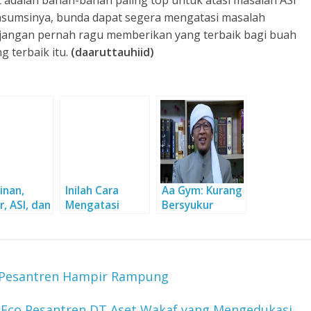
sumsinya, bunda dapat segera mengatasi masalah
 jangan pernah ragu memberikan yang terbaik bagi buah
g terbaik itu.
(daaruttauhiid)
inan,
Inilah Cara
Aa Gym: Kurang
, ASI, dan
Mengatasi
Bersyukur
si Bakteri
Puting Lecet
Membuat
karena ASI
Menderita
Sedikit
 Pesantren Hampir Rampung
Eco Pesantren DT Aset Wakaf yang Mengedukasi
→