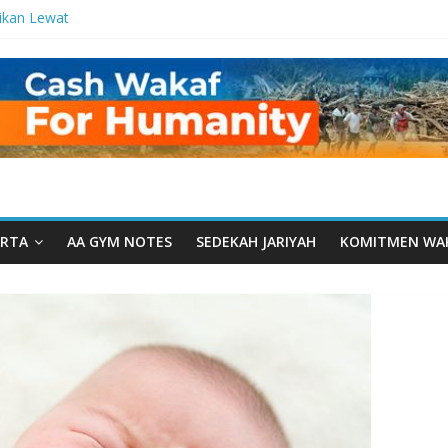
ikan Lewat
tetes
a Manfaat
 dari Serua:
urusan Yayasan
arut Tauhiid
rut Tauhiid
elar: Menjadi
ladanan
RTA
AA GYM NOTES
SEDEKAH JARIYAH
KOMITMEN WA
al: Ketika
wah Menyatu di
akwah, Wakaf
m Wakaf
ntren