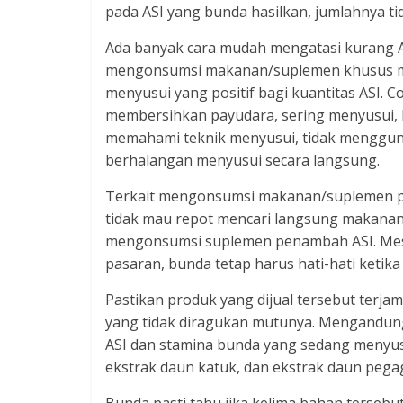
pada ASI yang bunda hasilkan, jumlahnya ti
Ada banyak cara mudah mengatasi kurang AS
mengonsumsi makanan/suplemen khusus me
menyusui yang positif bagi kuantitas ASI. C
membersihkan payudara, sering menyusui, 
memahami teknik menyusui, tidak mengguna
berhalangan menyusui secara langsung.
Terkait mengonsumsi makanan/suplemen pen
tidak mau repot mencari langsung makana
mengonsumsi suplemen penambah ASI. Meski
pasaran, bunda tetap harus hati-hati ketik
Pastikan produk yang dijual tersebut terjam
yang tidak diragukan mutunya. Mengandung
ASI dan stamina bunda yang sedang menyusui
ekstrak daun katuk, dan ekstrak daun pega
Bunda pasti tahu jika kelima bahan tersebu