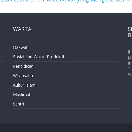
WARTA
S
B
Dakwah
Jl
Sosial dan Wakaf Produktif
Ja
In
Pendidikan
T
W
Wirausaha
Kultur Islami
Muslimah
Santri