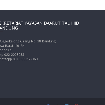
EKRETARIAT YAYASAN DAARUT TAUHIID
ANDUNG
. Gegerkalong Girang No. 38 Bandung,
wa Barat, 40154
donesia
elp 022-2003238
hatsapp 0813-6631-7363