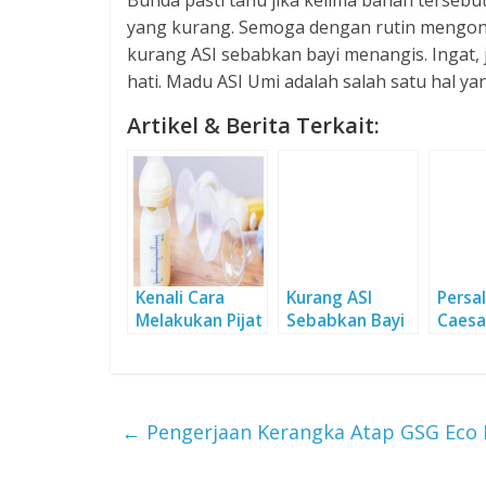
yang kurang. Semoga dengan rutin mengon
kurang ASI sebabkan bayi menangis. Ingat,
hati. Madu ASI Umi adalah salah satu hal yan
Artikel & Berita Terkait:
Kenali Cara
Kurang ASI
Persal
Melakukan Pijat
Sebabkan Bayi
Caesar
Oksitosin
Menangis, Ini
Kisah 
Solusinya
Baik
←
Pengerjaan Kerangka Atap GSG Eco