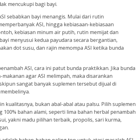
dak mencukupi bagi bayi.
I sebabkan bayi menangis. Mulai dari rutin
mperbanyak ASI, hingga kebiasaan-kebiasaan
ontoh, kebiasan minum air putih, rutin memijat dan
bayi menyusui kedua payudara secara bergantian,
kan dot susu, dan rajin memompa ASI ketika bunda
ambah ASI, cara ini patut bunda praktikkan. Jika bunda
n-makanan agar ASI melimpah, maka disarankan
pun sangat banyak suplemen tersebut dijual di
a membelinya.
in kualitasnya, bukan abal-abal atau palsu. Pilih suplemen
 100% bahan alami, seperti lima bahan herbal penambah
, yakni madu pilihan terbaik, propolis, sari kurma,
gan.
t adalah bahan-bahan paling top untuk atasi masalah ASI