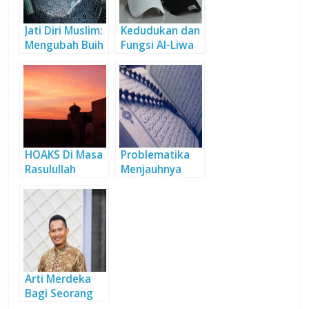
Jati Diri Muslim:
Kedudukan dan
Mengubah Buih
Fungsi Al-Liwa
Menjadi Arus
& Ar-Rayah
(Bagian 2)
HOAKS Di Masa
Problematika
Rasulullah
Menjauhnya
shallallahu
Umat dari
‘alaihi wa sallam
Hidayah Al-
(Pelajaran Dari
Quran
Kisah Haditsul
Ifki)
Arti Merdeka
Bagi Seorang
Muslim