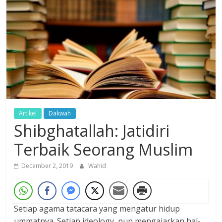
Dzikir,
Fikir,
Ikhtiar
Artikel
Dakwah
Shibghatallah: Jatidiri
Terbaik Seorang Muslim
December 2, 2019
Wahid
Setiap agama tatacara yang mengatur hidup
ummatnya. Setiap ideology, pun mengajarkan hal-