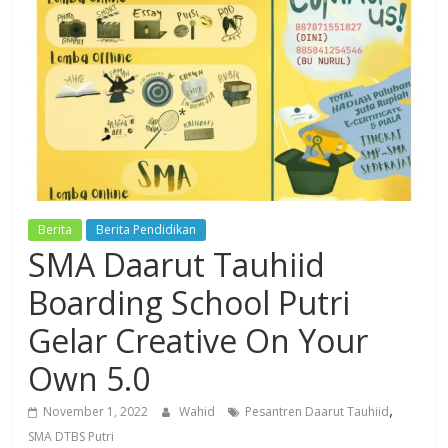
Dzikir,
Fikir,
Ikhtiar
Berita
Berita Pendidikan
SMA Daarut Tauhiid
Boarding School Putri
Gelar Creative On Your
Own 5.0
,
November 1, 2022
Wahid
Pesantren Daarut Tauhiid
SMA DTBS Putri