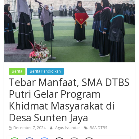
Dzikir,
Fikir,
Ikhtiar
Berita
Berita Pendidikan
Tebar Manfaat, SMA DTBS
Putri Gelar Program
Khidmat Masyarakat di
Desa Sunten Jaya
December 7, 2024
Agus Iskandar
SMA DTBS