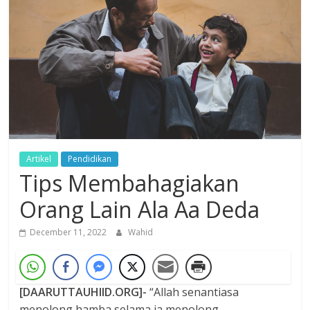
Dzikir,
Fikir,
Ikhtiar
Artikel
Pendidikan
Tips Membahagiakan
Orang Lain Ala Aa Deda
December 11, 2022
Wahid
[DAARUTTAUHIID.ORG]-
“Allah senantiasa
menolong hamba selama ia menolong