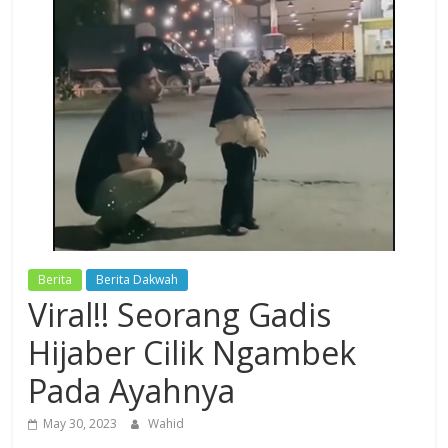
Dzikir,
Fikir,
Ikhtiar
Berita
Berita Dakwah
Viral!! Seorang Gadis
Hijaber Cilik Ngambek
Pada Ayahnya
May 30, 2023
Wahid