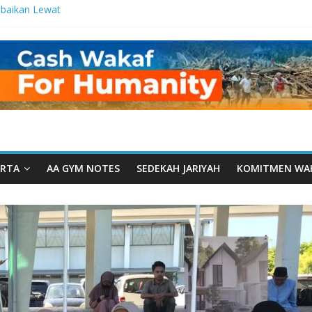
baikan Lewat
 Setetes
elma Manfaat
an dari Serua:
ngurusan Yayasan
 Daarut Tauhiid
Daarut Tauhiid
Digelar: Menjadi
eteladanan
RTA
AA GYM NOTES
SEDEKAH JARIYAH
KOMITMEN WA
Yamal: Ketika
Dakwah Menyatu di
 Dakwah, Wakaf
gram Wakaf
esantren