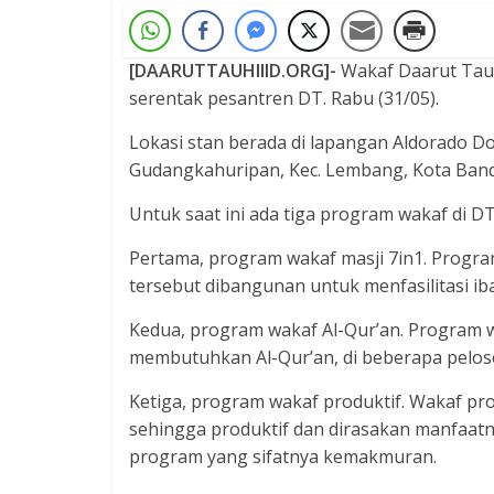
[DAARUTTAUHIIID.ORG]-
Wakaf Daarut Tauh
serentak pesantren DT. Rabu (31/05).
Lokasi stan berada di lapangan Aldorado Do
Gudangkahuripan, Kec. Lembang, Kota Ban
Untuk saat ini ada tiga program wakaf di DT
Pertama, program wakaf masji 7in1. Progra
tersebut dibangunan untuk menfasilitasi i
Kedua, program wakaf Al-Qur’an. Program w
membutuhkan Al-Qur’an, di beberapa pelos
Ketiga, program wakaf produktif. Wakaf p
sehingga produktif dan dirasakan manfaat
program yang sifatnya kemakmuran.