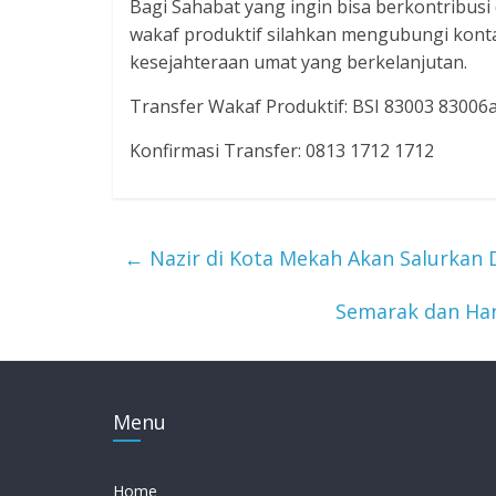
Bagi Sahabat yang ingin bisa berkontrib
wakaf produktif silahkan mengubungi konta
kesejahteraan umat yang berkelanjutan.
Transfer Wakaf Produktif: BSI 83003 830
Konfirmasi Transfer: 0813 1712 1712
←
Nazir di Kota Mekah Akan Salurkan D
Semarak dan Har
Menu
Home