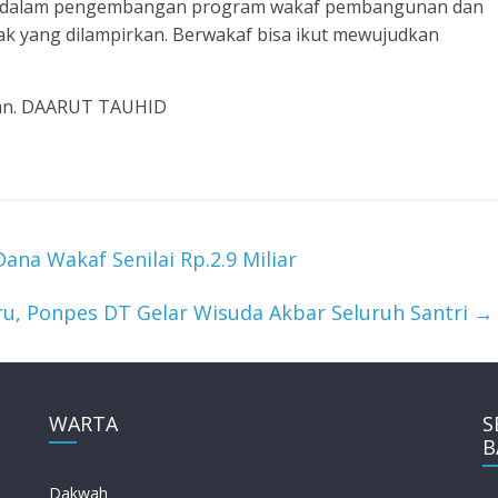
usi dalam pengembangan program wakaf pembangunan dan
k yang dilampirkan. Berwakaf bisa ikut mewujudkan
06an. DAARUT TAUHID
ana Wakaf Senilai Rp.2.9 Miliar
u, Ponpes DT Gelar Wisuda Akbar Seluruh Santri
→
WARTA
S
B
Dakwah