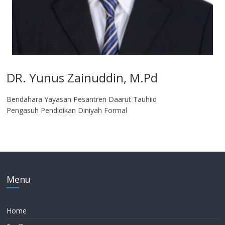
DR. Yunus Zainuddin, M.Pd
Bendahara Yayasan Pesantren Daarut Tauhiid
Pengasuh Pendidikan Diniyah Formal
Menu
Home