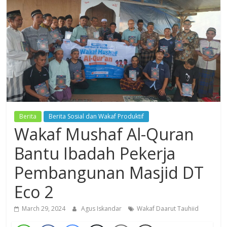
Dzikir,
Fikir,
Ikhtiar
Berita
Berita Sosial dan Wakaf Produktif
Wakaf Mushaf Al-Quran
Bantu Ibadah Pekerja
Pembangunan Masjid DT
Eco 2
March 29, 2024
Agus Iskandar
Wakaf Daarut Tauhiid