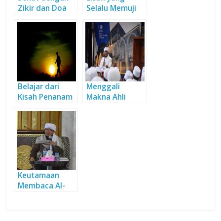
Zikir dan Doa
Selalu Memuji
Allah
Belajar dari
Menggali
Kisah Penanam
Makna Ahli
Duri
Zikir, Pikir, dan
Ikhtiar sebagai
Visi Pesantren
DT
Keutamaan
Membaca Al-
Quran