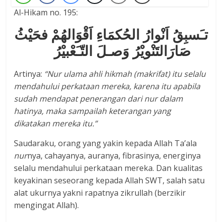
Al-Hikam no. 195:
تـَسبِقُ اَنْوارُ الحُكمَاءِ اَقْوَالهُمْ فحَيْثُ
صَارَالتَنْويْرُ وَصـلَ التّـَعْبيْرُ
Artinya:
“Nur
u
lama ahli hikmah (makrifat) itu selalu
mendahului perkataan mereka, karena itu apabila
sudah mendapat penerangan dari nur dalam
hatinya, maka sampailah
keterangan yang
dikatakan mereka itu.”
Saudaraku, orang yang yakin kepada Allah Ta’ala
nur
nya, cahayanya, auranya, fibrasinya, energinya
selalu mendahului perkataan mereka. Dan kualitas
keyakinan seseorang kepada Allah SWT, salah satu
alat ukurnya yakni rapatnya zikrullah (berzikir
mengingat Allah).