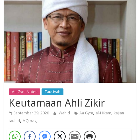
Dzikir,
Fikir,
Ikhtiar
Aa Gym Notes
Tausiyah
Keutamaan Ahli Zikir
,
,
September 29, 2020
Wahid
Aa Gym
al-Hikam
kajian
,
tauhid
MQ pagi