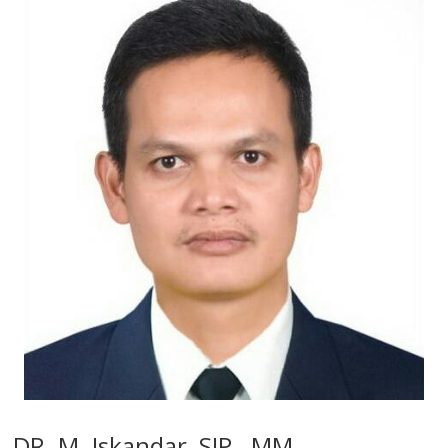
DR. M. Iskandar, SIP., MM