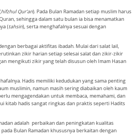
(
hifzhul Qur
’
an
). Pada Bulan Ramadan setiap muslim harus
Quran, sehingga dalam satu bulan ia bisa menamatkan
ya (
tahsin
), serta menghafalnya sesuai dengan
 dengan berbagai aktifitas ibadah. Mulai dari salat lail,
erutinkan zikir harian setiap selesai salat dan zikir-zikir
an mengikuti zikir yang telah disusun oleh Imam Hasan
hafalnya. Hadis memiliki kedudukan yang sama penting
um muslimin, namun masih sering diabaikan oleh kaum
im perlu mengagendakan untuk membaca, memahami, dan
i kitab hadis sangat ringkas dan praktis seperti Hadits
madan adalah perbaikan dan peningkatan kualitas
tkan pada Bulan Ramadan khususnya berkaitan dengan