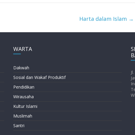
Harta dalam Islam
→
WARTA
S
B
Dakwah
Jl
Sosial dan Wakaf Produktif
Ja
In
Pendidikan
T
W
Wirausaha
Kultur Islami
Muslimah
Santri