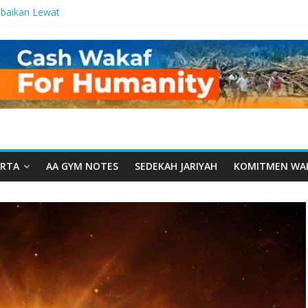
baikan Lewat
 Setetes
elma Manfaat
an dari Serua:
ngurusan Yayasan
 Daarut Tauhiid
Daarut Tauhiid
Digelar: Menjadi
eteladanan
RTA
AA GYM NOTES
SEDEKAH JARIYAH
KOMITMEN WA
Yamal: Ketika
Dakwah Menyatu di
 Dakwah, Wakaf
gram Wakaf
esantren