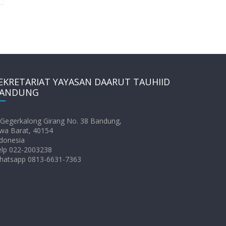
EKRETARIAT YAYASAN DAARUT TAUHIID
ANDUNG
. Gegerkalong Girang No. 38 Bandung,
wa Barat, 40154
donesia
elp 022-2003238
hatsapp 0813-6631-7363