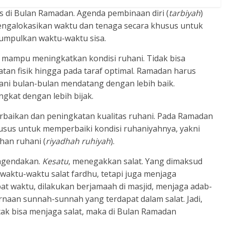
s di Bulan Ramadan. Agenda pembinaan diri (
tarbiyah
)
galokasikan waktu dan tenaga secara khusus untuk
mpulkan waktu-waktu sisa.
a mampu meningkatkan kondisi ruhani. Tidak bisa
tan fisik hingga pada taraf optimal. Ramadan harus
lani bulan-bulan mendatang dengan lebih baik.
kat dengan lebih bijak.
rbaikan dan peningkatan kualitas ruhani. Pada Ramadan
husus untuk memperbaiki kondisi ruhaniyahnya, yakni
han ruhani (
riyadhah ruhiyah
).
iagendakan.
Kesatu
, menegakkan salat. Yang dimaksud
aktu-waktu salat fardhu, tetapi juga menjaga
at waktu, dilakukan berjamaah di masjid, menjaga adab-
rnaan sunnah-sunnah yang terdapat dalam salat. Jadi,
ak bisa menjaga salat, maka di Bulan Ramadan