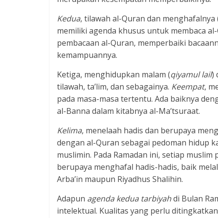
Kedua
, tilawah al-Quran dan menghafalnya 
memiliki agenda khusus untuk membaca al-
pembacaan al-Quran, memperbaiki bacaann
kemampuannya.
Ketiga, menghidupkan malam (
qiyamul lail
)
tilawah, ta’lim, dan sebagainya.
Keempat
, m
pada masa-masa tertentu. Ada baiknya deng
al-Banna dalam kitabnya al-Ma’tsuraat.
Kelima
, menelaah hadis dan berupaya meng
dengan al-Quran sebagai pedoman hidup ka
muslimin. Pada Ramadan ini, setiap musl
berupaya menghafal hadis-hadis, baik melalu
Arba’in maupun Riyadhus Shalihin.
Adapun
a
genda kedua tarbiyah
di Bulan Ra
intelektual. Kualitas yang perlu ditingka