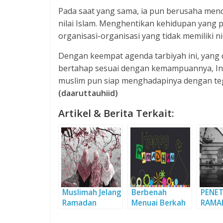
Pada saat yang sama, ia pun berusaha menco
nilai Islam. Menghentikan kehidupan yang
organisasi-organisasi yang tidak memiliki n
Dengan keempat agenda tarbiyah ini, yang 
bertahap sesuai dengan kemampuannya
,
I
muslim pun siap menghadapinya dengan teguh
(daaruttauhiid)
Artikel & Berita Terkait:
Muslimah Jelang
Berbenah
PENE
Ramadan
Menuai Berkah
RAMA
Ramadan
(Bagia